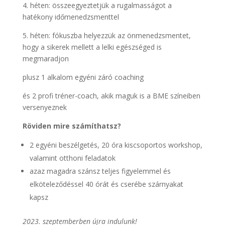
4. héten: összeegyeztetjük a rugalmasságot a
hatékony időmenedzsmenttel
5. héten: fókuszba helyezzük az önmenedzsmentet,
hogy a sikerek mellett a lelki egészséged is
megmaradjon
plusz 1 alkalom egyéni záró coaching
és 2 profi tréner-coach, akik maguk is a BME színeiben
versenyeznek
Röviden mire számíthatsz?
2 egyéni beszélgetés, 20 óra kiscsoportos workshop,
valamint otthoni feladatok
azaz magadra szánsz teljes figyelemmel és
elköteleződéssel 40 órát és cserébe szárnyakat
kapsz
2023. szeptemberben újra indulunk!