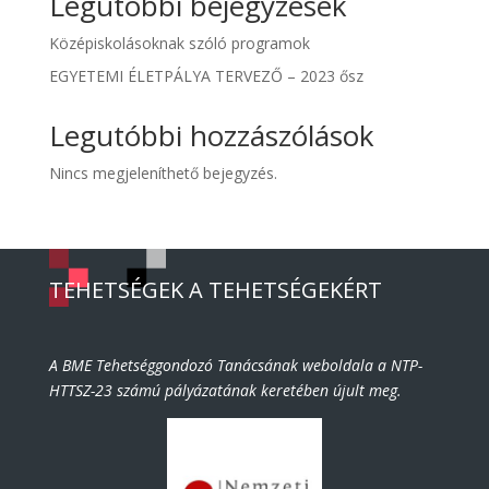
Legutóbbi bejegyzések
Középiskolásoknak szóló programok
EGYETEMI ÉLETPÁLYA TERVEZŐ – 2023 ősz
Legutóbbi hozzászólások
Nincs megjeleníthető bejegyzés.
TEHETSÉGEK A TEHETSÉGEKÉRT
A BME Tehetséggondozó Tanácsának weboldala a NTP-
HTTSZ-23 számú pályázatának keretében újult meg.