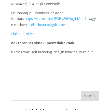
Ne maradj le a 12 fő csapatból!
Ne maradj le! Jelentkezz az alábbi
formon:
https://forms.gle/
UP3By29fQogt1Adu9
vagy
e-mailben:
sellei.beatrix@gtk.bme.hu
Plakát letöltése
doktoranuszoknak, posztdokoknak
kulcsszavak: self branding, design thinking, burn out
Keresés